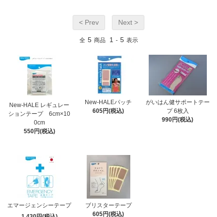
< Prev
Next >
5
1
5
全
商品
-
表示
New-HALEパッチ
がいはん健サポートテー
New-HALE レギュレー
605円(税込)
プ 6枚入
ションテープ 6cm×10
990円(税込)
0cm
550円(税込)
エマージェンシーテープ
ブリスターテープ
605円(税込)
1,430円(税込)